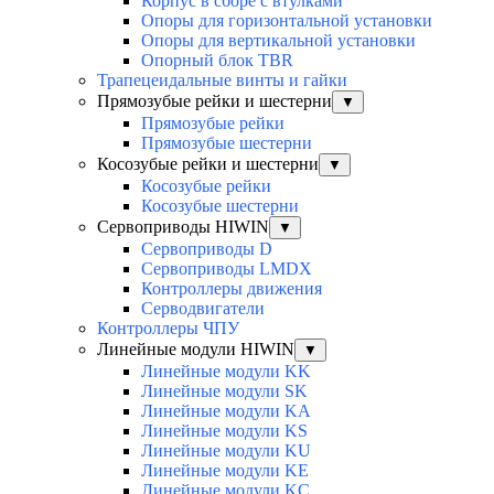
Корпус в сборе с втулками
Опоры для горизонтальной установки
Опоры для вертикальной установки
Опорный блок TBR
Трапецеидальные винты и гайки
Прямозубые рейки и шестерни
▼
Прямозубые рейки
Прямозубые шестерни
Косозубые рейки и шестерни
▼
Косозубые рейки
Косозубые шестерни
Сервоприводы HIWIN
▼
Сервоприводы D
Сервоприводы LMDX
Контроллеры движения
Серводвигатели
Контроллеры ЧПУ
Линейные модули HIWIN
▼
Линейные модули KK
Линейные модули SK
Линейные модули KA
Линейные модули KS
Линейные модули KU
Линейные модули KE
Линейные модули KC