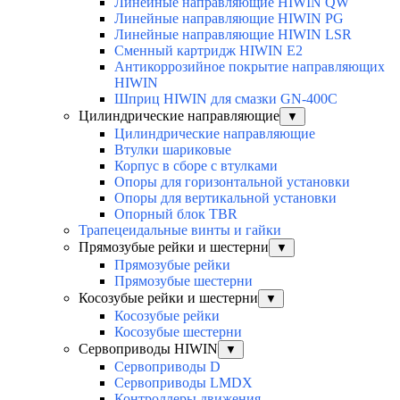
Линейные направляющие HIWIN QW
Линейные направляющие HIWIN PG
Линейные направляющие HIWIN LSR
Сменный картридж HIWIN E2
Антикоррозийное покрытие направляющих
HIWIN
Шприц HIWIN для смазки GN-400C
Цилиндрические направляющие
▼
Цилиндрические направляющие
Втулки шариковые
Корпус в сборе с втулками
Опоры для горизонтальной установки
Опоры для вертикальной установки
Опорный блок TBR
Трапецеидальные винты и гайки
Прямозубые рейки и шестерни
▼
Прямозубые рейки
Прямозубые шестерни
Косозубые рейки и шестерни
▼
Косозубые рейки
Косозубые шестерни
Сервоприводы HIWIN
▼
Сервоприводы D
Сервоприводы LMDX
Контроллеры движения