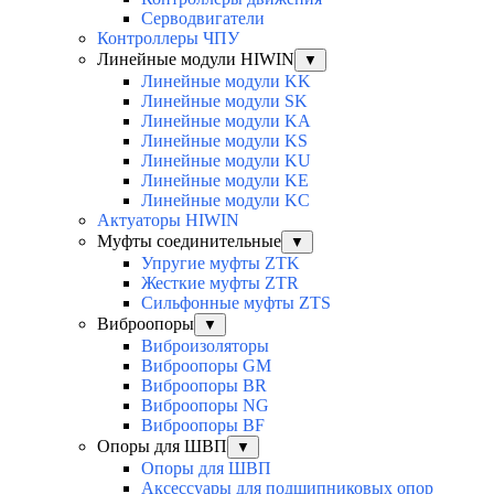
Серводвигатели
Контроллеры ЧПУ
Линейные модули HIWIN
▼
Линейные модули KK
Линейные модули SK
Линейные модули KA
Линейные модули KS
Линейные модули KU
Линейные модули KE
Линейные модули KC
Актуаторы HIWIN
Муфты соединительные
▼
Упругие муфты ZTK
Жесткие муфты ZTR
Сильфонные муфты ZTS
Виброопоры
▼
Виброизоляторы
Виброопоры GM
Виброопоры BR
Виброопоры NG
Виброопоры BF
Опоры для ШВП
▼
Опоры для ШВП
Аксессуары для подшипниковых опор