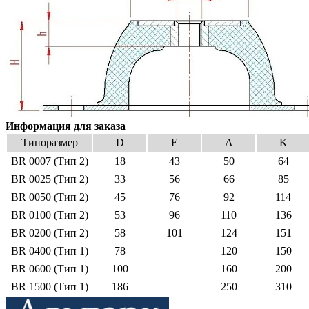
Информация для заказа
Типоразмер
D
E
A
K
BR 0007 (Тип 2)
18
43
50
64
BR 0025 (Тип 2)
33
56
66
85
BR 0050 (Тип 2)
45
76
92
114
BR 0100 (Тип 2)
53
96
110
136
BR 0200 (Тип 2)
58
101
124
151
BR 0400 (Тип 1)
78
120
150
BR 0600 (Тип 1)
100
160
200
BR 1500 (Тип 1)
186
250
310