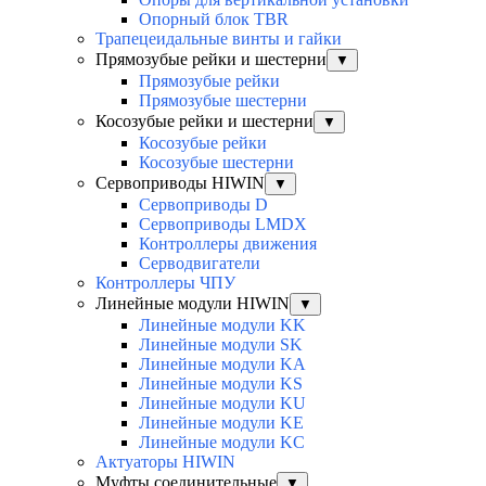
Опорный блок TBR
Трапецеидальные винты и гайки
Прямозубые рейки и шестерни
▼
Прямозубые рейки
Прямозубые шестерни
Косозубые рейки и шестерни
▼
Косозубые рейки
Косозубые шестерни
Сервоприводы HIWIN
▼
Сервоприводы D
Сервоприводы LMDX
Контроллеры движения
Серводвигатели
Контроллеры ЧПУ
Линейные модули HIWIN
▼
Линейные модули KK
Линейные модули SK
Линейные модули KA
Линейные модули KS
Линейные модули KU
Линейные модули KE
Линейные модули KC
Актуаторы HIWIN
Муфты соединительные
▼