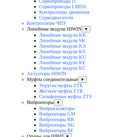
Сервоприводы D
Сервоприводы LMDX
Контроллеры движения
Серводвигатели
Контроллеры ЧПУ
Линейные модули HIWIN
▼
Линейные модули KK
Линейные модули SK
Линейные модули KA
Линейные модули KS
Линейные модули KU
Линейные модули KE
Линейные модули KC
Актуаторы HIWIN
Муфты соединительные
▼
Упругие муфты ZTK
Жесткие муфты ZTR
Сильфонные муфты ZTS
Виброопоры
▼
Виброизоляторы
Виброопоры GM
Виброопоры BR
Виброопоры NG
Виброопоры BF
Опоры для ШВП
▼