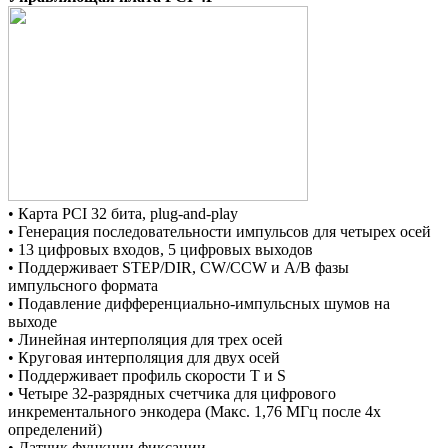
• Карта PCI 32 бита, plug-and-play
• Генерация последовательности импульсов для четырех осей
• 13 цифровых входов, 5 цифровых выходов
• Поддерживает STEP/DIR, CW/CCW и А/В фазы
импульсного формата
• Подавление дифференциально-импульсных шумов на
выходе
• Линейная интерполяция для трех осей
• Круговая интерполяция для двух осей
• Поддерживает профиль скорости T и S
• Четыре 32-разрядных счетчика для цифрового
инкрементального энкодера (Макс. 1,76 МГц после 4х
определений)
• Датчик функции фиксации