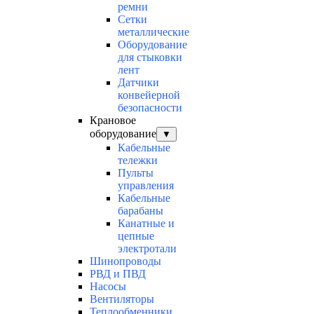
ремни
Сетки
металлические
Оборудование
для стыковки
лент
Датчики
конвейерной
безопасности
Крановое
оборудование
▼
Кабельные
тележки
Пульты
управления
Кабельные
барабаны
Канатные и
цепные
электротали
Шинопроводы
РВД и ПВД
Насосы
Вентиляторы
Теплообменники