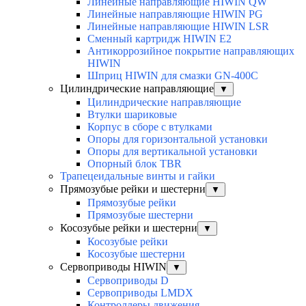
Линейные направляющие HIWIN QW
Линейные направляющие HIWIN PG
Линейные направляющие HIWIN LSR
Сменный картридж HIWIN E2
Антикоррозийное покрытие направляющих
HIWIN
Шприц HIWIN для смазки GN-400C
Цилиндрические направляющие
▼
Цилиндрические направляющие
Втулки шариковые
Корпус в сборе с втулками
Опоры для горизонтальной установки
Опоры для вертикальной установки
Опорный блок TBR
Трапецеидальные винты и гайки
Прямозубые рейки и шестерни
▼
Прямозубые рейки
Прямозубые шестерни
Косозубые рейки и шестерни
▼
Косозубые рейки
Косозубые шестерни
Сервоприводы HIWIN
▼
Сервоприводы D
Сервоприводы LMDX
Контроллеры движения