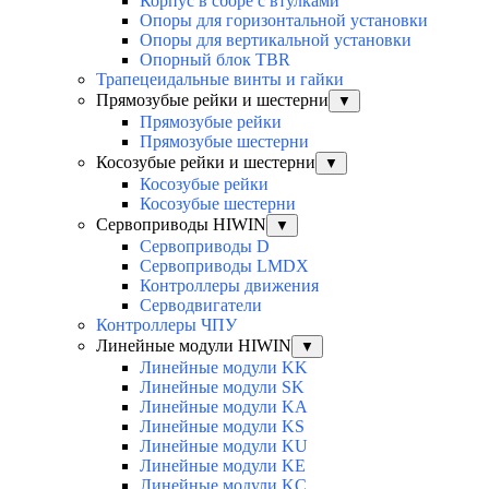
Корпус в сборе с втулками
Опоры для горизонтальной установки
Опоры для вертикальной установки
Опорный блок TBR
Трапецеидальные винты и гайки
Прямозубые рейки и шестерни
▼
Прямозубые рейки
Прямозубые шестерни
Косозубые рейки и шестерни
▼
Косозубые рейки
Косозубые шестерни
Сервоприводы HIWIN
▼
Сервоприводы D
Сервоприводы LMDX
Контроллеры движения
Серводвигатели
Контроллеры ЧПУ
Линейные модули HIWIN
▼
Линейные модули KK
Линейные модули SK
Линейные модули KA
Линейные модули KS
Линейные модули KU
Линейные модули KE
Линейные модули KC