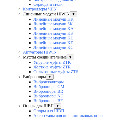
Серводвигатели
Контроллеры ЧПУ
Линейные модули HIWIN
▼
Линейные модули KK
Линейные модули SK
Линейные модули KA
Линейные модули KS
Линейные модули KU
Линейные модули KE
Линейные модули KC
Актуаторы HIWIN
Муфты соединительные
▼
Упругие муфты ZTK
Жесткие муфты ZTR
Сильфонные муфты ZTS
Виброопоры
▼
Виброизоляторы
Виброопоры GM
Виброопоры BR
Виброопоры NG
Виброопоры BF
Опоры для ШВП
▼
Опоры для ШВП
Аксессуары для подшипниковых опор